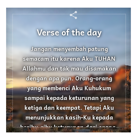
Verse of the day
Jangan menyembah patung
semacam itu karena Aku TUHAN
Allahmu dan tak mau disamakan
dengan apa pun. Orang-orang
yang membenci Aku Kuhukum
sampai kepada keturunan yang
ketiga dan keempat. Tetapi Aku
menunjukkan kasih-Ku kepada
beribu-ribu keturunan dari orang-
orang yang mencintai Aku dan