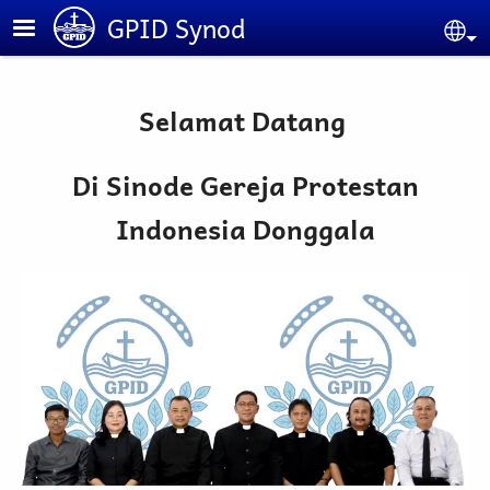
Skip to main content
GPID Synod
Se
Selamat Datang
Di Sinode Gereja Protestan
Indonesia Donggala